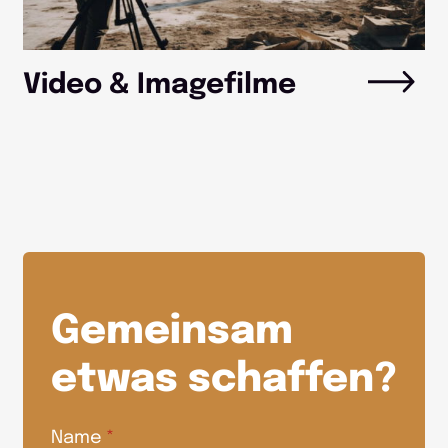
Video & Imagefilme
Gemeinsam
etwas schaffen?
Name
*