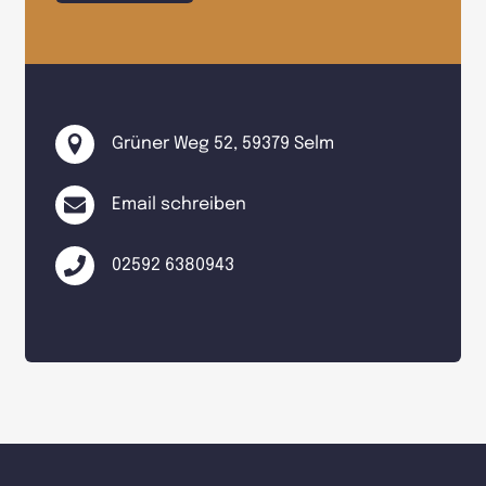
Grüner Weg 52, 59379 Selm
Email schreiben
02592 6380943